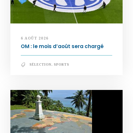
6 AOÛT 2026
OM : le mois d’août sera chargé
SÉLECTION
,
SPORTS