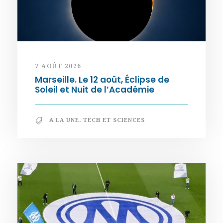
7 AOÛT 2026
Marseille. Le 12 août, Éclipse de
Soleil et Nuit de l’Académie
A LA UNE
,
TECH ET SCIENCES