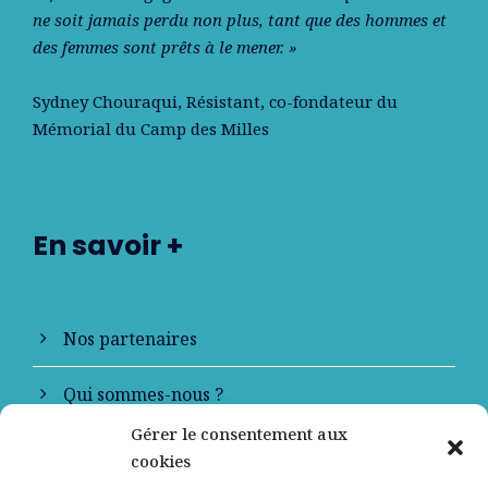
ne soit jamais perdu non plus, tant que des hommes et
des femmes sont prêts à le mener. »
Sydney Chouraqui
, Résistant, co-fondateur du
Mémorial du Camp des Milles
En savoir +
Nos partenaires
Qui sommes-nous ?
Gérer le consentement aux
Contactez-nous
cookies