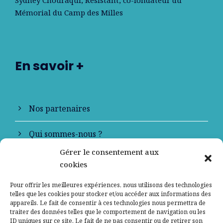
Sydney Chouraqui
, Résistant, co-fondateur du
Mémorial du Camp des Milles
En savoir +
Nos partenaires
Qui sommes-nous ?
Gérer le consentement aux
Contactez-nous
cookies
Mentions légales
Pour offrir les meilleures expériences, nous utilisons des technologies
telles que les cookies pour stocker et/ou accéder aux informations des
appareils. Le fait de consentir à ces technologies nous permettra de
Politique de confidentialité
traiter des données telles que le comportement de navigation ou les
ID uniques sur ce site. Le fait de ne pas consentir ou de retirer son