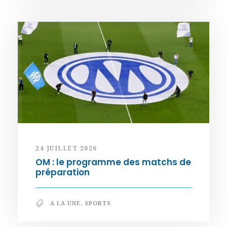
24 JUILLET 2026
OM : le programme des matchs de
préparation
A LA UNE
,
SPORTS