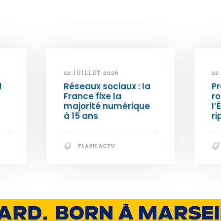
22 JUILLET 2026
22
d
Réseaux sociaux : la
Pr
France fixe la
ro
majorité numérique
l’
à 15 ans
ri
FLASH ACTU