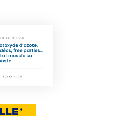
 JUILLET 2026
otoxyde d’azote,
déos, free parties…
État muscle sa
poste
FLASH ACTU