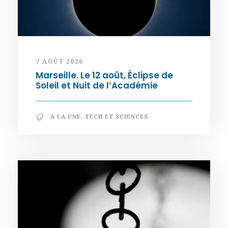
7 AOÛT 2026
Marseille. Le 12 août, Éclipse de
Soleil et Nuit de l’Académie
A LA UNE
,
TECH ET SCIENCES