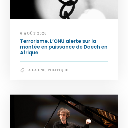
6 AOÛT 2026
Terrorisme. L’ONU alerte sur la
montée en puissance de Daech en
Afrique
A LA UNE
,
POLITIQUE