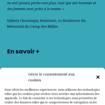
ne soit jamais perdu non plus, tant que des hommes et
des femmes sont prêts à le mener. »
Sydney Chouraqui
, Résistant, co-fondateur du
Mémorial du Camp des Milles
En savoir +
Nos partenaires
Gérer le consentement aux
cookies
Qui sommes-nous ?
Pour offrir les meilleures expériences, nous utilisons des technologies
telles que les cookies pour stocker et/ou accéder aux informations des
Contactez-nous
appareils. Le fait de consentir à ces technologies nous permettra de
traiter des données telles que le comportement de navigation ou les