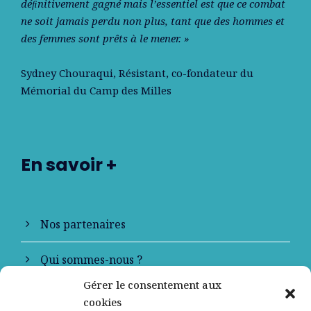
déﬁnitivement gagné mais l’essentiel est que ce combat
ne soit jamais perdu non plus, tant que des hommes et
des femmes sont prêts à le mener. »
Sydney Chouraqui
, Résistant, co-fondateur du
Mémorial du Camp des Milles
En savoir +
Nos partenaires
Qui sommes-nous ?
Gérer le consentement aux
Contactez-nous
cookies