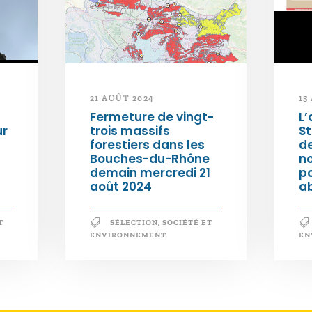
21 AOÛT 2024
15
Fermeture de vingt-
L’
ur
trois massifs
S
forestiers dans les
d
Bouches-du-Rhône
n
demain mercredi 21
po
août 2024
a
T
SÉLECTION
,
SOCIÉTÉ ET
ENVIRONNEMENT
EN