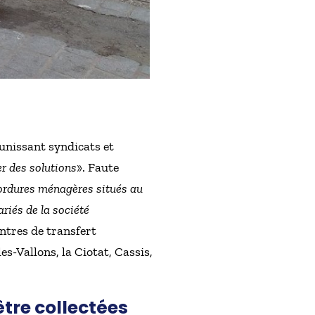
éunissant syndicats et
er des solutions
». Faute
s ordures ménagères situés au
ariés de la société
entres de transfert
s-Vallons, la Ciotat, Cassis,
être collectées