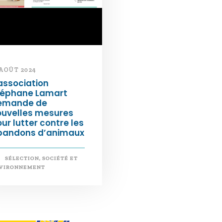
 AOÛT 2024
association
téphane Lamart
emande de
ouvelles mesures
ur lutter contre les
bandons d’animaux
SÉLECTION
,
SOCIÉTÉ ET
VIRONNEMENT