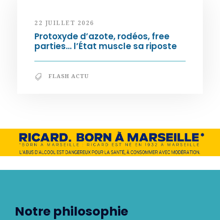
22 JUILLET 2026
Protoxyde d’azote, rodéos, free
parties… l’État muscle sa riposte
FLASH ACTU
Notre philosophie