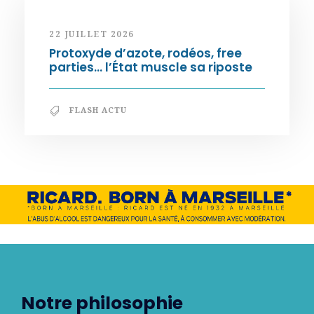
22 JUILLET 2026
Protoxyde d’azote, rodéos, free
parties… l’État muscle sa riposte
FLASH ACTU
Notre philosophie