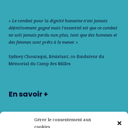
« Le combat pour la dignité humaine n’est jamais
déﬁnitivement gagné mais l’essentiel est que ce combat
ne soit jamais perdu non plus, tant que des hommes et
des femmes sont prêts à le mener. »
Sydney Chouraqui
, Résistant, co-fondateur du
Mémorial du Camp des Milles
En savoir +
Nos partenaires
Gérer le consentement aux
cookies