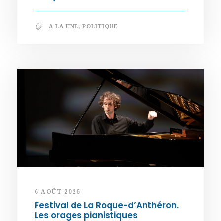
A LA UNE
,
POLITIQUE
6 AOÛT 2026
Festival de La Roque-d’Anthéron.
Les orages pianistiques