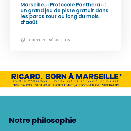
Marseille. « Protocole Panthera » :
un grand jeu de piste gratuit dans
les parcs tout au long du mois
d’août
CULTURE
,
SÉLECTION
Notre philosophie