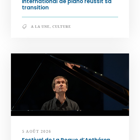
international de piano réussit sa
transition
A LA UNE
,
CULTURE
5 AOÛT 2026
Festival de La Roque d’Anthéron.