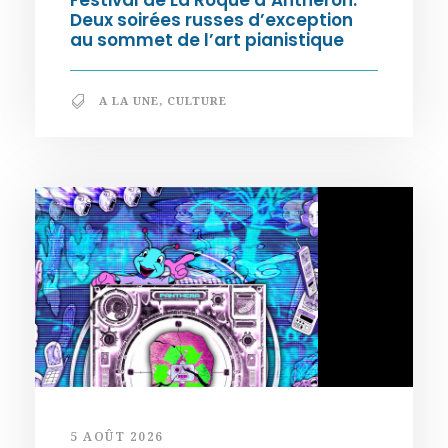
Deux soirées russes d’exception
au sommet de l’art pianistique
A LA UNE
,
CULTURE
5 AOÛT 2026