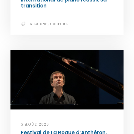
transition
A LA UNE
,
CULTURE
5 AOÛT 2026
Festival de La Roque d’Anthéron.