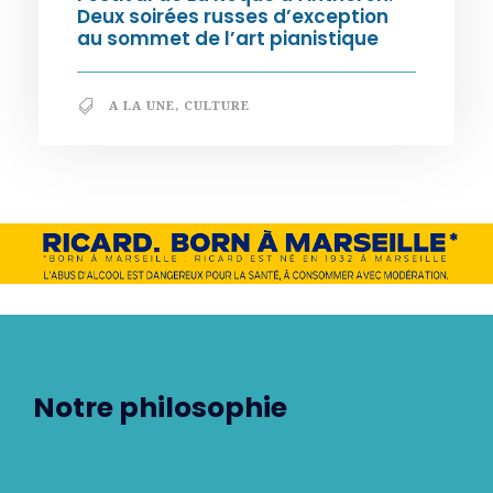
Deux soirées russes d’exception
au sommet de l’art pianistique
A LA UNE
,
CULTURE
Notre philosophie