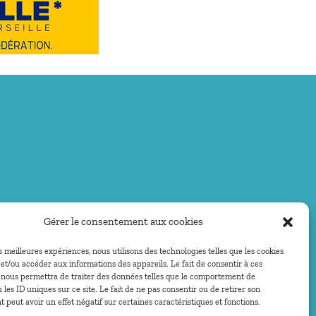
Gérer le consentement aux cookies
es meilleures expériences, nous utilisons des technologies telles que les cookies
et/ou accéder aux informations des appareils. Le fait de consentir à ces
 nous permettra de traiter des données telles que le comportement de
 les ID uniques sur ce site. Le fait de ne pas consentir ou de retirer son
peut avoir un effet négatif sur certaines caractéristiques et fonctions.