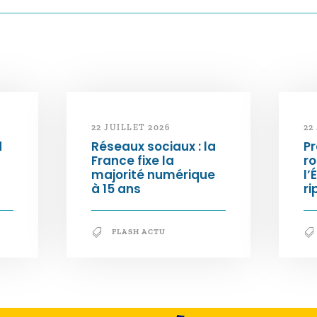
22 JUILLET 2026
22
d
Réseaux sociaux : la
Pr
France fixe la
ro
majorité numérique
l’
à 15 ans
ri
FLASH ACTU