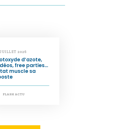
 JUILLET 2026
otoxyde d’azote,
déos, free parties…
État muscle sa
poste
FLASH ACTU