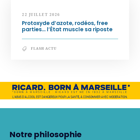
22 JUILLET 2026
Protoxyde d’azote, rodéos, free
parties… l’État muscle sa riposte
FLASH ACTU
Notre philosophie