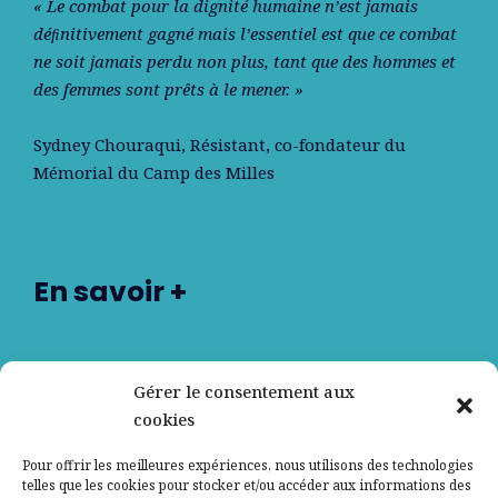
« Le combat pour la dignité humaine n’est jamais
déﬁnitivement gagné mais l’essentiel est que ce combat
ne soit jamais perdu non plus, tant que des hommes et
des femmes sont prêts à le mener. »
Sydney Chouraqui
, Résistant, co-fondateur du
Mémorial du Camp des Milles
En savoir +
Nos partenaires
Gérer le consentement aux
cookies
Qui sommes-nous ?
Pour offrir les meilleures expériences, nous utilisons des technologies
telles que les cookies pour stocker et/ou accéder aux informations des