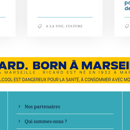
p
de
A LA UNE
,
CULTURE
En savoir +
Nos partenaires
Qui sommes-nous ?