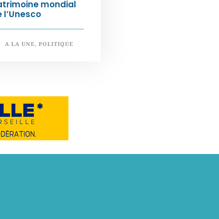
atrimoine mondial
 l’Unesco
A LA UNE
,
POLITIQUE