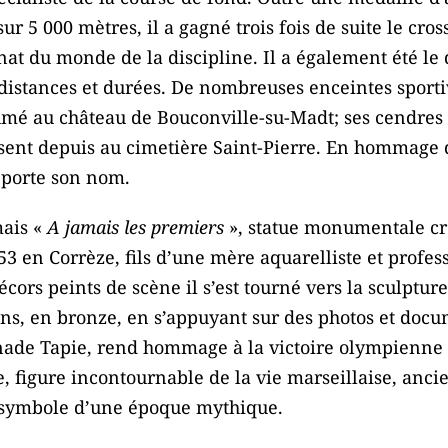
r 5 000 mètres, il a gagné trois fois de suite le cro
t du monde de la discipline. Il a également été le 
distances et durées. De nombreuses enceintes sport
umé au château de Bouconville-su-Madt; ses cendres 
sent depuis au cimetière Saint-Pierre. En hommage de
 porte son nom.
mais «
A jamais les premiers
», statue monumentale cré
953 en Corrèze, fils d’une mère aquarelliste et profes
cors peints de scène il s’est tourné vers la sculpture 
tions, en bronze, en s’appuyant sur des photos et docu
nade Tapie, rend hommage à la victoire olympienne
, figure incontournable de la vie marseillaise, anci
 symbole d’une époque mythique.