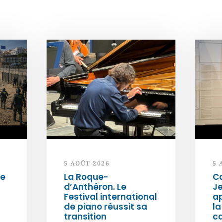
5 AOÛT 2026
5 
de
La Roque-
Ca
d’Anthéron. Le
Je
Festival international
ap
de piano réussit sa
la
transition
c