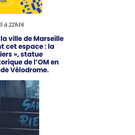
25 à 22h16
a ville de Marseille
t cet espace : la
ers », statue
orique de l’OM en
tade Vélodrome.