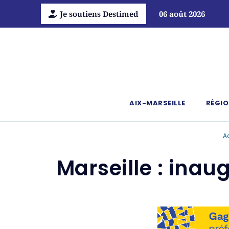
Je soutiens Destimed
06 août 2026
AIX-MARSEILLE
RÉGIO
A
Marseille : inau