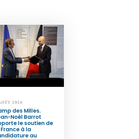
AOÛT 2026
mp des Milles.
an-Noël Barrot
porte le soutien de
 France à la
andidature au