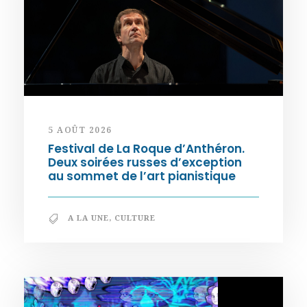
5 AOÛT 2026
Festival de La Roque d’Anthéron.
Deux soirées russes d’exception
au sommet de l’art pianistique
A LA UNE
,
CULTURE