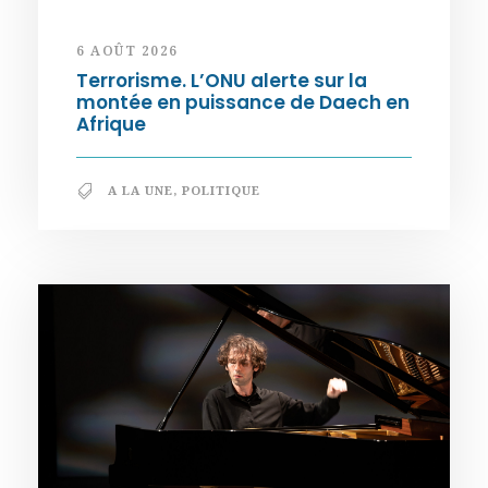
6 AOÛT 2026
Terrorisme. L’ONU alerte sur la
montée en puissance de Daech en
Afrique
A LA UNE
,
POLITIQUE