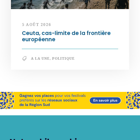
5 AOÛT 2026
Ceuta, cas-limite de la frontière
européenne
A LA UNE
,
POLITIQUE