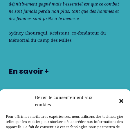
déﬁnitivement gagné mais l’essentiel est que ce combat
ne soit jamais perdu non plus, tant que des hommes et
des femmes sont prêts à le mener. »
Sydney Chouraqui
, Résistant, co-fondateur du
Mémorial du Camp des Milles
En savoir +
Nos partenaires
Gérer le consentement aux
cookies
Qui sommes-nous ?
Pour offrir les meilleures expériences, nous utilisons des technologies
telles que les cookies pour stocker et/ou accéder aux informations des
Contactez-nous
appareils. Le fait de consentir à ces technologies nous permettra de