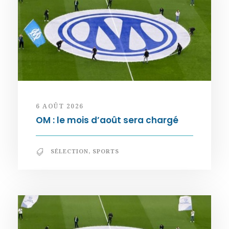
6 AOÛT 2026
OM : le mois d’août sera chargé
SÉLECTION
,
SPORTS