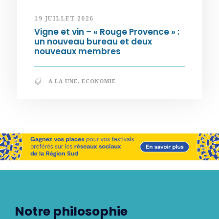
19 JUILLET 2026
Vigne et vin – « Rouge Provence » :
un nouveau bureau et deux
nouveaux membres
A LA UNE
,
ECONOMIE
Notre philosophie