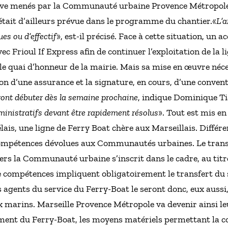
uve menés par la Communauté urbaine Provence Métropole.
était d’ailleurs prévue dans le programme du chantier.«
L’a
es ou d’effectif
», est-il précisé. Face à cette situation, un 
 Frioul If Express afin de continuer l’exploitation de la l
 le quai d’honneur de la mairie. Mais sa mise en œuvre néc
on d’une assurance et la signature, en cours, d’une convent
ront débuter dès la semaine prochaine
, indique Dominique Ti
ministratifs devant être rapidement résolus
». Tout est mis e
élais, une ligne de Ferry Boat chère aux Marseillais. Différe
 compétences dévolues aux Communautés urbaines. Le transf
 vers la Communauté urbaine s’inscrit dans le cadre, au tit
de compétences impliquent obligatoirement le transfert du
s agents du service du Ferry-Boat le seront donc, eux aussi, 
six marins. Marseille Provence Métropole va devenir ainsi l
ment du Ferry-Boat, les moyens matériels permettant la co