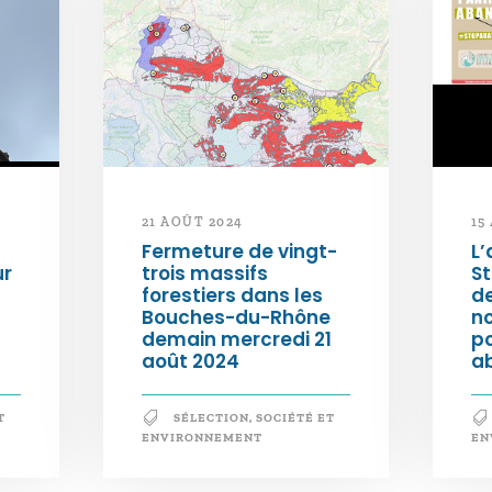
21 AOÛT 2024
15
Fermeture de vingt-
L’
ur
trois massifs
S
forestiers dans les
d
Bouches-du-Rhône
n
demain mercredi 21
po
août 2024
a
T
SÉLECTION
,
SOCIÉTÉ ET
ENVIRONNEMENT
EN