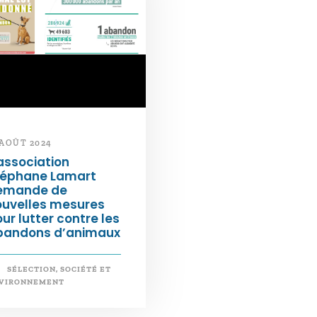
 AOÛT 2024
association
téphane Lamart
emande de
ouvelles mesures
ur lutter contre les
bandons d’animaux
SÉLECTION
,
SOCIÉTÉ ET
VIRONNEMENT