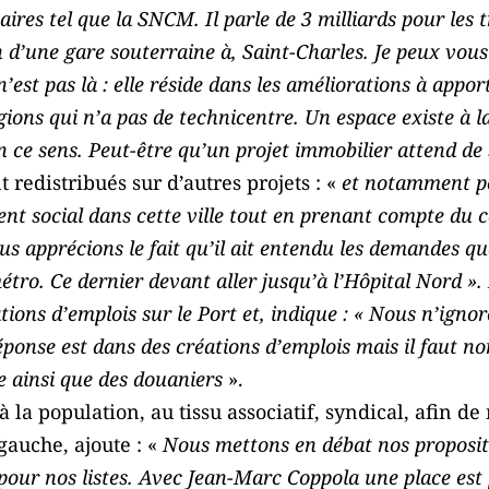
aires tel que la SNCM. Il parle de 3 milliards pour les 
on d’une gare souterraine à, Saint-Charles. Je peux vou
 n’est pas là : elle réside dans les améliorations à appo
ions qui n’a pas de technicentre. Un espace existe à 
n ce sens. Peut-être qu’un projet immobilier attend de 
t redistribués sur d’autres projets : «
et notamment pou
nt social dans cette ville tout en prenant compte du ca
us apprécions le fait qu’il ait entendu les demandes q
tro. Ce dernier devant aller jusqu’à l’Hôpital Nord ». 
ions d’emplois sur le Port et, indique : « Nous n’ignor
réponse est dans des créations d’emplois mais il faut no
e ainsi que des douaniers
».
 à la population, au tissu associatif, syndical, afin 
gauche, ajoute : «
Nous mettons en débat nos propositio
pour nos listes. Avec Jean-Marc Coppola une place est p