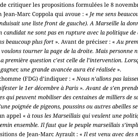
e critiquer les propositions formulées le 8 novemb
n Jean-Marc Coppola qui avoue : «
Je me sens beaucou
onduisait une liste front de gauche). A Marseille la donn
n candidat ne sont pas en rupture avec la politique de
ns beaucoup plus fort
». Avant de préciser : «
Au premi
voulons tourner la page de la droite. Mais personne ne
La première question c’est celle de l’intervention. Lors
 gagner, une grande avancée aura été réalisée
».
ichomme (FDG) d’indiquer : «
Nous n’allons pas laisser
ifester le 1er décembre à Paris ». Avant de s’en prend
es qui peuvent mobiliser des centaines de milliers de sa
’une poignée de pigeons, poussins ou autres abeilles s
un appel «
à tous les Marseillais qui veulent une polit
hemin ensemble. Il faut que le peuple marseillais s’impl
sitions de Jean-Marc Ayrault : «
Il est venu avec des m