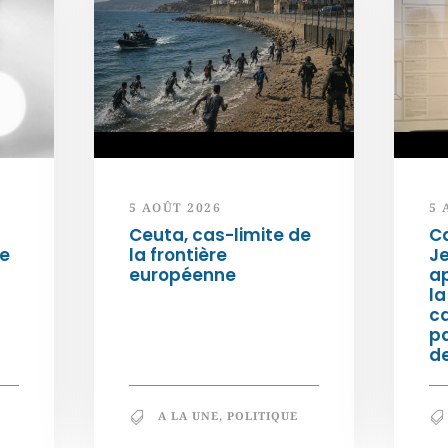
5 AOÛT 2026
5 
Ceuta, cas-limite de
Ca
ée
la frontière
Je
européenne
ap
la
c
p
de
A LA UNE
,
POLITIQUE