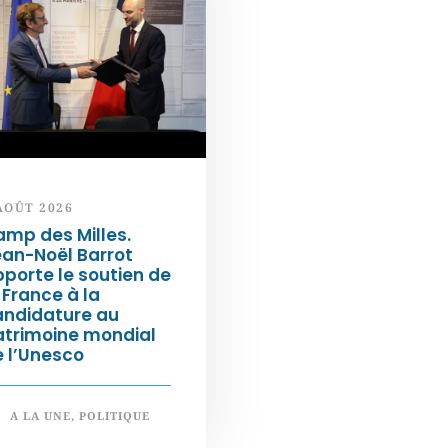
AOÛT 2026
mp des Milles.
an-Noël Barrot
porte le soutien de
 France à la
andidature au
atrimoine mondial
 l’Unesco
A LA UNE
,
POLITIQUE