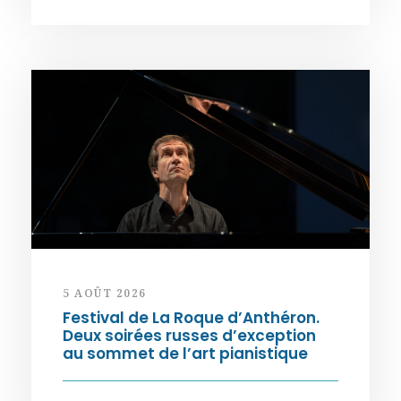
5 AOÛT 2026
Festival de La Roque d’Anthéron.
Deux soirées russes d’exception
au sommet de l’art pianistique