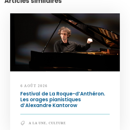
Articles similaires
6 AOÛT 2026
Festival de La Roque-d’Anthéron.
Les orages pianistiques
d’Alexandre Kantorow
A LA UNE
,
CULTURE