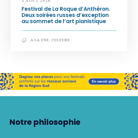
5 AOÛT 2026
Festival de La Roque d’Anthéron.
Deux soirées russes d’exception
au sommet de l’art pianistique
A LA UNE
,
CULTURE
Notre philosophie