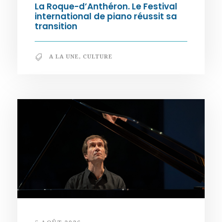
La Roque-d’Anthéron. Le Festival
international de piano réussit sa
transition
A LA UNE
,
CULTURE