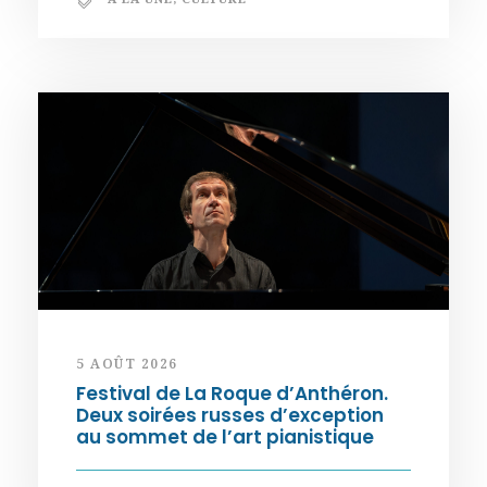
5 AOÛT 2026
Festival de La Roque d’Anthéron.
Deux soirées russes d’exception
au sommet de l’art pianistique