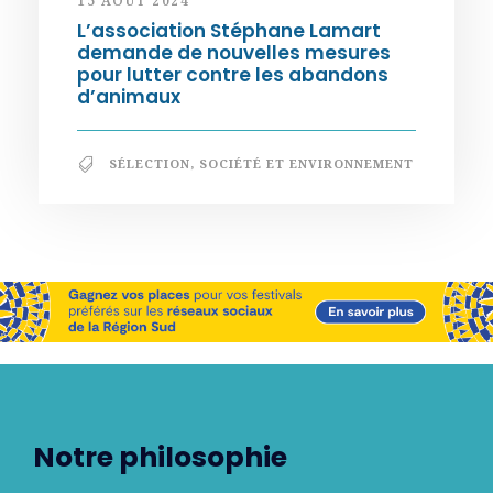
15 AOÛT 2024
L’association Stéphane Lamart
demande de nouvelles mesures
pour lutter contre les abandons
d’animaux
SÉLECTION
,
SOCIÉTÉ ET ENVIRONNEMENT
Notre philosophie