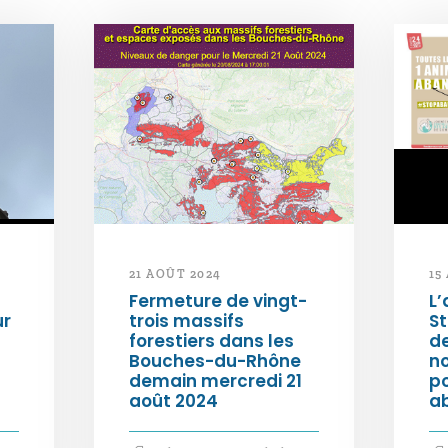
21 AOÛT 2024
15
Fermeture de vingt-
L’
ur
trois massifs
S
forestiers dans les
d
Bouches-du-Rhône
n
demain mercredi 21
po
août 2024
a