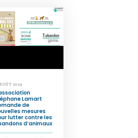
 AOÛT 2024
association
téphane Lamart
emande de
ouvelles mesures
ur lutter contre les
bandons d’animaux