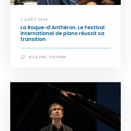
5 AOÛT 2026
La Roque-d’Anthéron. Le Festival
international de piano réussit sa
transition
A LA UNE
,
CULTURE