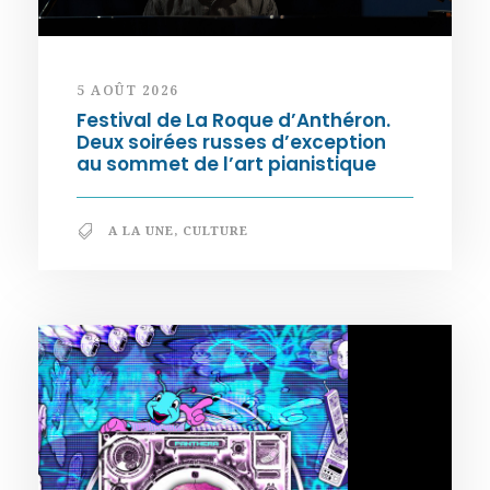
5 AOÛT 2026
Festival de La Roque d’Anthéron.
Deux soirées russes d’exception
au sommet de l’art pianistique
A LA UNE
,
CULTURE