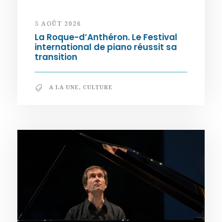
5 AOÛT 2026
La Roque-d’Anthéron. Le Festival
international de piano réussit sa
transition
A LA UNE
,
CULTURE