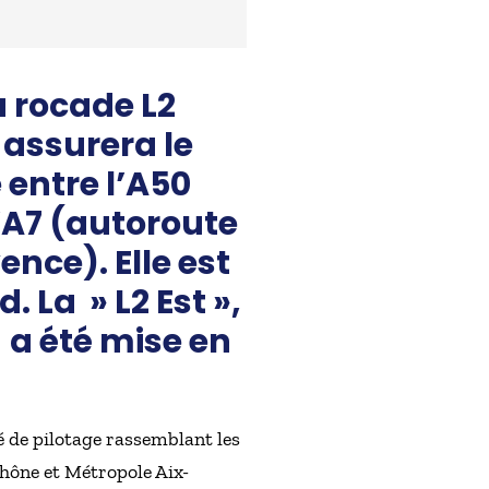
a rocade L2
 assurera le
 entre l’A50
’A7 (autoroute
ence). Elle est
d. La » L2 Est »,
 a été mise en
 de pilotage rassemblant les
hône et Métropole Aix-