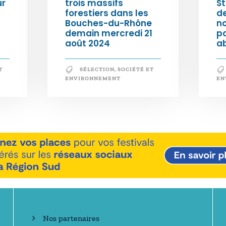
ur
trois massifs
S
forestiers dans les
d
Bouches-du-Rhône
n
demain mercredi 21
po
août 2024
a
T
SÉLECTION
,
SOCIÉTÉ ET
ENVIRONNEMENT
EN
En savoir +
Nos partenaires