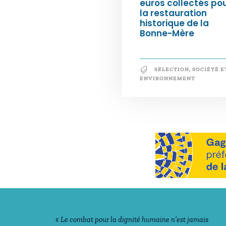
euros collectés po
la restauration
historique de la
Bonne-Mère
SÉLECTION
,
SOCIÉTÉ E
ENVIRONNEMENT
Notre philosophie
« Le combat pour la dignité humaine n’est jamais