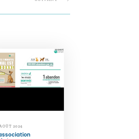
 AOÛT 2024
association