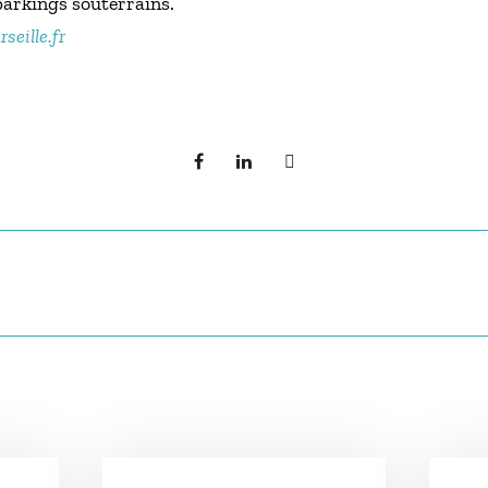
parkings souterrains.
seille.fr