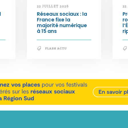
22 JUILLET 2026
22
d
Réseaux sociaux : la
Pr
France fixe la
ro
majorité numérique
l’
à 15 ans
ri
FLASH ACTU