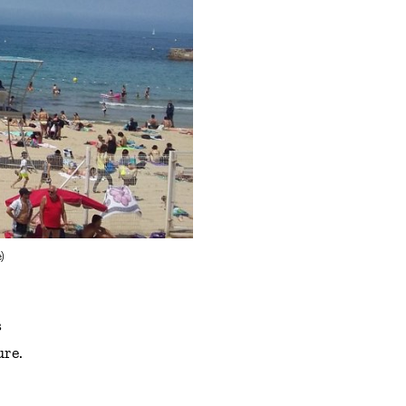
)
s
ure.