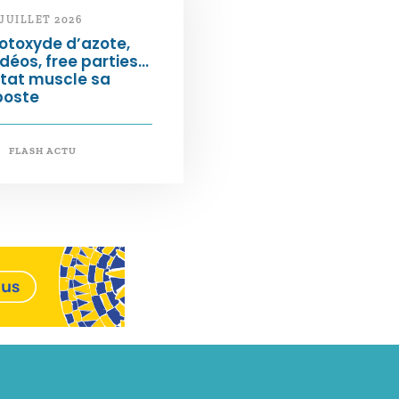
 JUILLET 2026
otoxyde d’azote,
déos, free parties…
État muscle sa
poste
FLASH ACTU