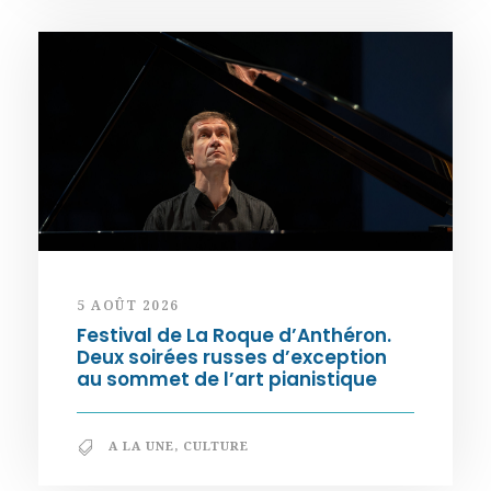
5 AOÛT 2026
Festival de La Roque d’Anthéron.
Deux soirées russes d’exception
au sommet de l’art pianistique
A LA UNE
,
CULTURE