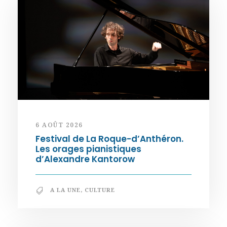
6 AOÛT 2026
Festival de La Roque-d’Anthéron.
Les orages pianistiques
d’Alexandre Kantorow
A LA UNE
,
CULTURE