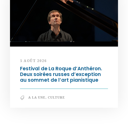
5 AOÛT 2026
Festival de La Roque d’Anthéron.
Deux soirées russes d’exception
au sommet de l’art pianistique
A LA UNE
,
CULTURE