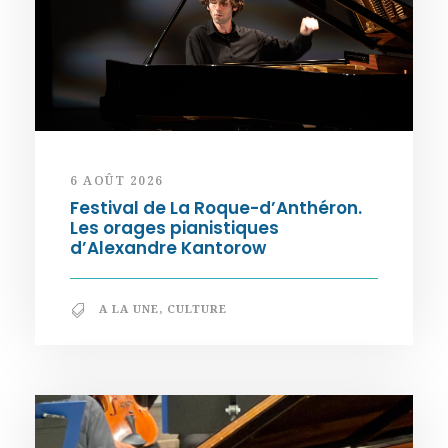
6 AOÛT 2026
Festival de La Roque-d’Anthéron.
Les orages pianistiques
d’Alexandre Kantorow
A LA UNE
,
CULTURE