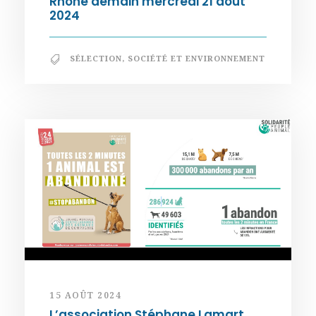
Rhône demain mercredi 21 août
2024
SÉLECTION
,
SOCIÉTÉ ET ENVIRONNEMENT
15 AOÛT 2024
L’association Stéphane Lamart