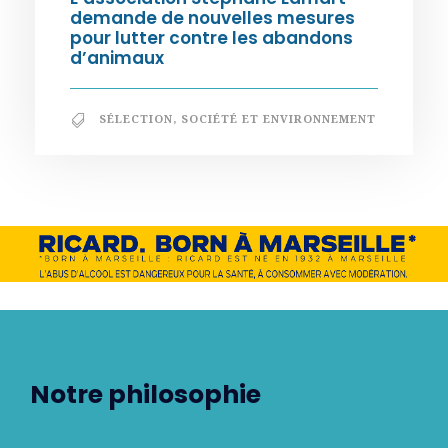
demande de nouvelles mesures
pour lutter contre les abandons
d’animaux
SÉLECTION
,
SOCIÉTÉ ET ENVIRONNEMENT
Notre philosophie