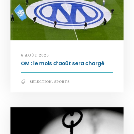
6 AOÛT 2026
OM : le mois d’août sera chargé
SÉLECTION
,
SPORTS