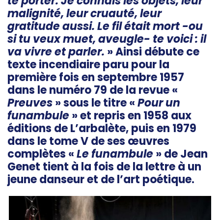
te porter. Je connais les objets, leur
malignité, leur cruauté, leur
gratitude aussi. Le fil était mort -ou
si tu veux muet, aveugle- te voici : il
va vivre et parler.
» Ainsi débute ce
texte incendiaire paru pour la
première fois en septembre 1957
dans le numéro 79 de la revue «
Preuves
» sous le titre «
Pour un
funambule
» et repris en 1958 aux
éditions de L’arbalète, puis en 1979
dans le tome V de ses œuvres
complètes «
Le funambule
» de Jean
Genet tient à la fois de la lettre à un
jeune danseur et de l’art poétique.