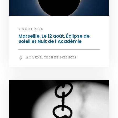
7 AOÛT 2026
Marseille. Le 12 août, Éclipse de
Soleil et Nuit de l’Académie
A LA UNE
,
TECH ET SCIENCES