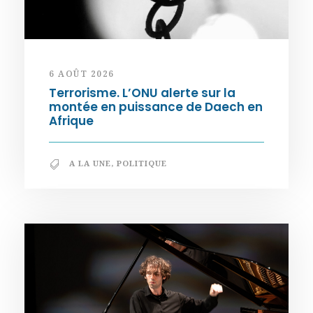
6 AOÛT 2026
Terrorisme. L’ONU alerte sur la
montée en puissance de Daech en
Afrique
A LA UNE
,
POLITIQUE