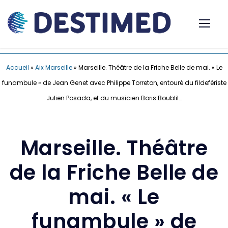
Accueil
»
Aix Marseille
»
Marseille. Théâtre de la Friche Belle de mai. « Le
funambule » de Jean Genet avec Philippe Torreton, entouré du fildefériste
Julien Posada, et du musicien Boris Boublil…
Marseille. Théâtre
de la Friche Belle de
mai. « Le
funambule » de