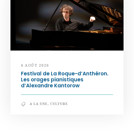
6 AOÛT 2026
Festival de La Roque-d’Anthéron.
Les orages pianistiques
d’Alexandre Kantorow
A LA UNE
,
CULTURE