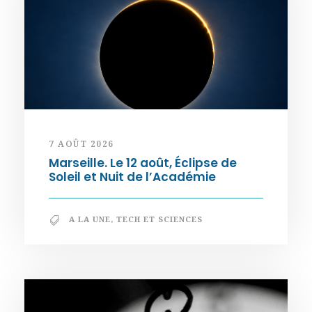
7 AOÛT 2026
Marseille. Le 12 août, Éclipse de
Soleil et Nuit de l’Académie
A LA UNE
,
TECH ET SCIENCES