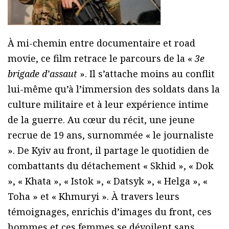
À mi-chemin entre documentaire et road
movie, ce film retrace le parcours de la «
3e
brigade d’assaut
». Il s’attache moins au conflit
lui-même qu’à l’immersion des soldats dans la
culture militaire et à leur expérience intime
de la guerre. Au cœur du récit, une jeune
recrue de 19 ans, surnommée « le journaliste
». De Kyiv au front, il partage le quotidien de
combattants du détachement « Skhid », « Dok
», « Khata », « Istok », « Datsyk », « Helga », «
Toha » et « Khmuryi ». À travers leurs
témoignages, enrichis d’images du front, ces
hommes et ces femmes se dévoilent sans