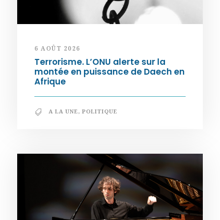
6 AOÛT 2026
Terrorisme. L’ONU alerte sur la
montée en puissance de Daech en
Afrique
A LA UNE
,
POLITIQUE