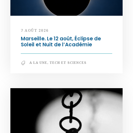
7 AOÛT 2026
Marseille. Le 12 août, Éclipse de
Soleil et Nuit de l’Académie
A LA UNE
,
TECH ET SCIENCES