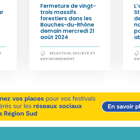
Fermeture de vingt-
L’
ur
trois massifs
S
forestiers dans les
d
Bouches-du-Rhône
n
demain mercredi 21
po
août 2024
a
T
SÉLECTION
,
SOCIÉTÉ ET
ENVIRONNEMENT
EN