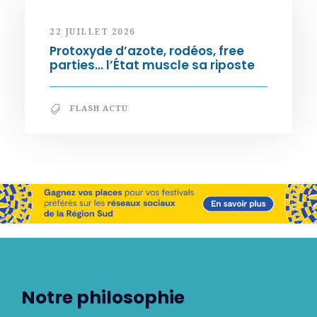
22 JUILLET 2026
Protoxyde d’azote, rodéos, free
parties… l’État muscle sa riposte
FLASH ACTU
Notre philosophie