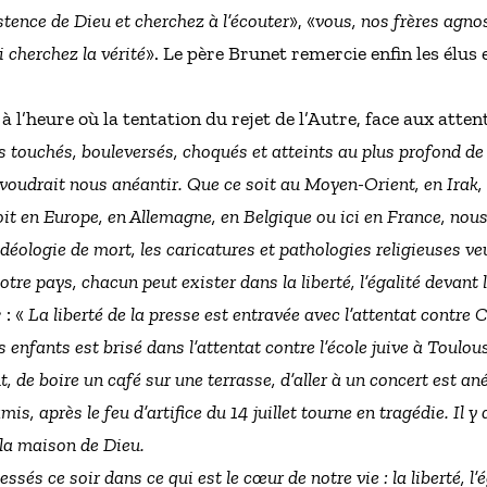
stence de Dieu et cherchez à l’écouter
», «
vous, nos frères agnos
 cherchez la vérité
». Le père Brunet remercie enfin les élus e
 l’heure où la tentation du rejet de l’Autre, face aux attenta
 touchés, bouleversés, choqués et atteints au plus profond de
, voudrait nous anéantir. Que ce soit au Moyen-Orient, en Irak,
oit en Europe, en Allemagne, en Belgique ou ici en France, no
’idéologie de mort, les caricatures et pathologies religieuses veu
otre pays, chacun peut exister dans la liberté, l’égalité devant l
 : «
La liberté de la presse est entravée avec l’attentat contre 
rs enfants est brisé dans l’attentat contre l’école juive à Toulou
t, de boire un café sur une terrasse, d’aller à un concert est an
is, après le feu d’artifice du 14 juillet tourne en tragédie. Il 
la maison de Dieu.
s ce soir dans ce qui est le cœur de notre vie : la liberté, l’ég