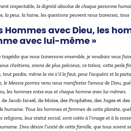
iment respectable, la dignité absolue de chaque personne humaine
ère, la peur, la haine, les questions peuvent nous traverser, to
les Hommes avec Dieu, les ho
mme avec lui-même »
e tragédie que nous traversons ensemble, je voudrais vous fair
nous chrétiens, avons de plus précieux, ce trésor, cette perle 
 tout perdre, même la vie s’il le faut, pour l’acquérir et la part
re, le Messie promis venu nous manifester l’amour de Dieu, gué
ieu, les hommes entre eux et chaque homme avec lui-même
».
 de Jacob-Israël, de Moïse, des Prophètes, des Juges et des
e humaine. Tous les hommes et femmes de cette planète, quels 
urs religions, leur statut social, sont créés à l’image et à la re
maine. Dieu désire l’unité de cette famille, que tous soient s