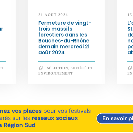
21 AOÛT 2024
15
Fermeture de vingt-
L’
ur
trois massifs
S
forestiers dans les
d
Bouches-du-Rhône
n
demain mercredi 21
po
août 2024
a
ET
SÉLECTION
,
SOCIÉTÉ ET
ENVIRONNEMENT
EN
En savoir +