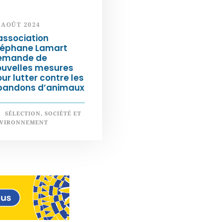
 AOÛT 2024
association
téphane Lamart
emande de
ouvelles mesures
ur lutter contre les
bandons d’animaux
SÉLECTION
,
SOCIÉTÉ ET
VIRONNEMENT