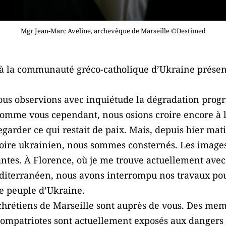
Mgr Jean-Marc Aveline, archevêque de Marseille ©Destimed
à la communauté gréco-catholique d’Ukraine présen
ous observions avec inquiétude la dégradation progre
Comme vous cependant, nous osions croire encore à l
vegarder ce qui restait de paix. Mais, depuis hier mat
ritoire ukrainien, nous sommes consternés. Les imag
antes. À Florence, où je me trouve actuellement ave
iterranéen, nous avons interrompu nos travaux pou
e peuple d’Ukraine.
 chrétiens de Marseille sont auprès de vous. Des mem
compatriotes sont actuellement exposés aux dangers de