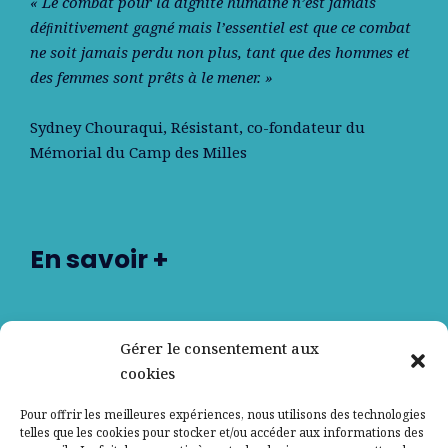
« Le combat pour la dignité humaine n’est jamais
déﬁnitivement gagné mais l’essentiel est que ce combat
ne soit jamais perdu non plus, tant que des hommes et
des femmes sont prêts à le mener. »
Sydney Chouraqui
, Résistant, co-fondateur du
Mémorial du Camp des Milles
En savoir +
Nos partenaires
Gérer le consentement aux
cookies
Qui sommes-nous ?
Pour offrir les meilleures expériences, nous utilisons des technologies
telles que les cookies pour stocker et/ou accéder aux informations des
Contactez-nous