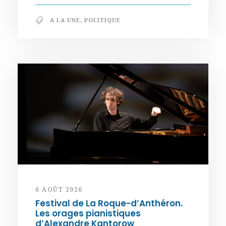
A LA UNE
,
POLITIQUE
6 AOÛT 2026
Festival de La Roque-d’Anthéron.
Les orages pianistiques
d’Alexandre Kantorow