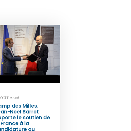
AOÛT 2026
mp des Milles.
an-Noël Barrot
porte le soutien de
 France à la
andidature au