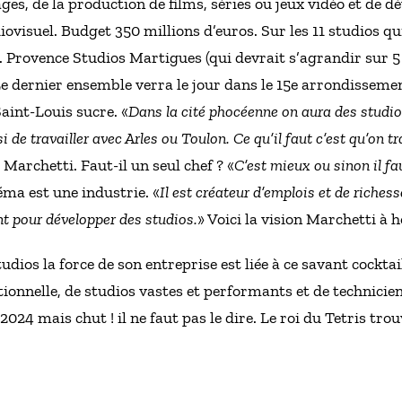
es, de la production de films, séries ou jeux vidéo et de d
iovisuel. Budget 350 millions d’euros. Sur les 11 studios q
. Provence Studios Martigues (qui devrait s’agrandir sur 5
e dernier ensemble verra le jour dans le 15e arrondissemen
aint-Louis sucre. «
Dans la cité phocéenne on aura des studios
i de travailler avec Arles ou Toulon. Ce qu’il faut c’est qu’on t
 Marchetti. Faut-il un seul chef ? «
C’est mieux ou sinon il fa
néma est une industrie. «
Il est créateur d’emplois et de richess
nt pour développer des studios.
» Voici la vision Marchetti à 
udios la force de son entreprise est liée à ce savant cockt
ionnelle, de studios vastes et performants et de technicien
 2024 mais chut ! il ne faut pas le dire. Le roi du Tetris tro