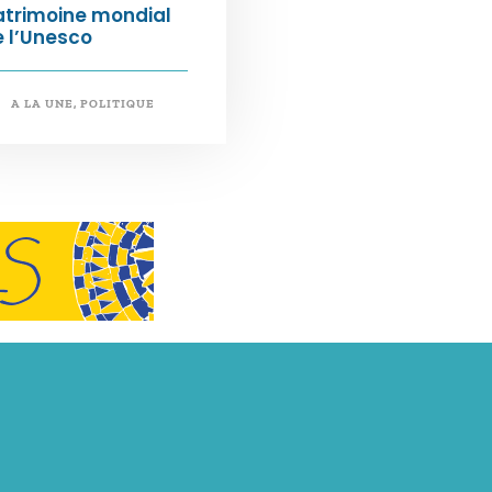
atrimoine mondial
 l’Unesco
A LA UNE
,
POLITIQUE