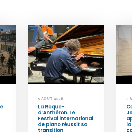
5 AOÛT 2026
5 
de
La Roque-
Ca
d’Anthéron. Le
Je
Festival international
ap
de piano réussit sa
la
transition
c