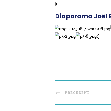
[(
Diaporama Joël 
)]
PRÉCÉDENT