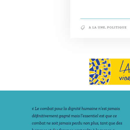
A LA UNE
,
POLITIQUE
Notre philosophie
« Le combat pour la dignité humaine n’est jamais
déﬁnitivement gagné mais l’essentiel est que ce
combat ne soit jamais perdu non plus, tant que des