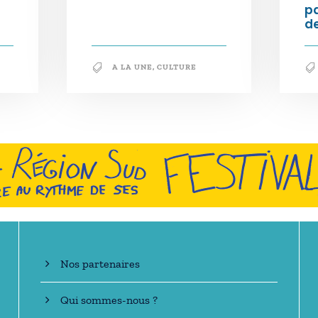
p
de
A LA UNE
,
CULTURE
En savoir +
Nos partenaires
Qui sommes-nous ?