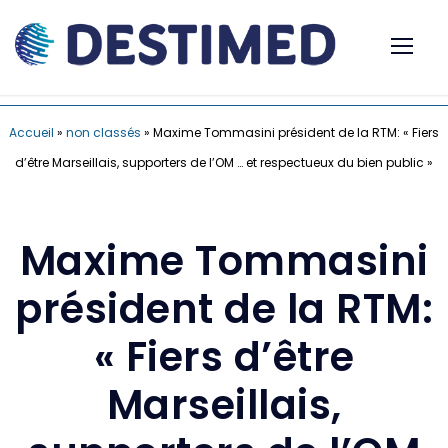
Accueil
»
non classés
»
Maxime Tommasini président de la RTM: « Fiers
d’être Marseillais, supporters de l’OM … et respectueux du bien public »
Maxime Tommasini
président de la RTM:
« Fiers d’être
Marseillais,