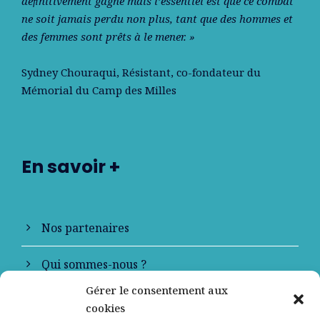
déﬁnitivement gagné mais l’essentiel est que ce combat
ne soit jamais perdu non plus, tant que des hommes et
des femmes sont prêts à le mener. »
Sydney Chouraqui
, Résistant, co-fondateur du
Mémorial du Camp des Milles
En savoir +
Nos partenaires
Qui sommes-nous ?
Gérer le consentement aux
Contactez-nous
cookies