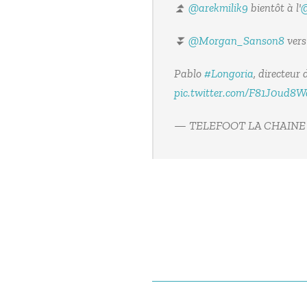
⏫
@arekmilik9
bientôt à l'
@
⏬
@Morgan_Sanson8
vers
Pablo
#Longoria
, directeur 
pic.twitter.com/F81J0ud8W
— TELEFOOT LA CHAINE D