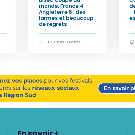
monde. France 4 –
de
Angleterre 6 : des
– 
larmes et beaucoup
e
de regrets
A LA UNE
,
SPORTS
En savoir +